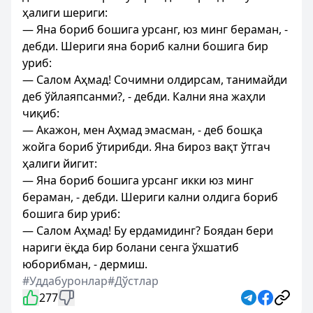
ҳалиги шериги:
— Яна бориб бошига урсанг, юз минг бераман, -
дебди. Шериги яна бориб кални бошига бир
уриб:
— Салом Аҳмад! Сочимни олдирсам, танимайди
деб ўйлаяпсанми?, - дебди. Кални яна жаҳли
чиқиб:
— Акажон, мен Аҳмад эмасман, - деб бошқа
жойга бориб ўтирибди. Яна бироз вақт ўтгач
ҳалиги йигит:
— Яна бориб бошига урсанг икки юз минг
бераман, - дебди. Шериги кални олдига бориб
бошига бир уриб:
— Салом Аҳмад! Бу ердамидинг? Боядан бери
нариги ёқда бир болани сенга ўхшатиб
юборибман, - дермиш.
#Уддабуронлар
#Дўстлар
277