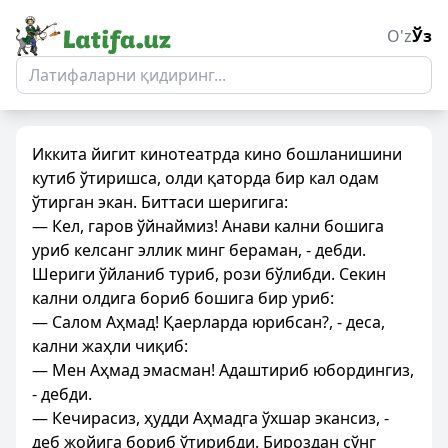
O'z
Ўз
Иккита йигит кинотеатрда кино бошланишини
кутиб ўтиришса, олди қаторда бир кал одам
ўтирган экан. Биттаси шеригига:
— Кел, гаров ўйнаймиз! Анави кални бошига
уриб келсанг эллик минг бераман, - дебди.
Шериги ўйланиб туриб, рози бўлибди. Секин
кални олдига бориб бошига бир уриб:
— Салом Аҳмад! Қаерларда юрибсан?, - деса,
кални жаҳли чиқиб:
— Мен Аҳмад эмасман! Адаштириб юбордингиз,
- дебди.
— Кечирасиз, ҳудди Аҳмадга ўхшар экансиз, -
деб жойига бориб ўтирибди. Бироздан сўнг