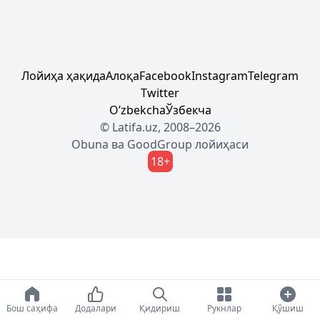
Лойиҳа ҳақида
Алоқа
Facebook
Instagram
Telegram
Twitter
Oʼzbekcha
Ўзбекча
© Latifa.uz, 2008–2026
Obuna
ва
GoodGroup
лойиҳаси
18+
Бош саҳифа
Додалари
Қидириш
Рукнлар
Қўшиш