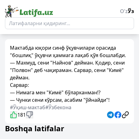
O'z
Ўз
Мактабда юқори синф ўқувчилари орасида
"бошлиқ" ўқувчи ҳаммага лақаб қўя бошлабди.
— Махмуд, сени "Найнов" дейман. Қодир, сени
"Полвон" деб чақираман. Сарвар, сени "Кимё"
дейман.
Сарвар:
— Нимага мен "Кимё" бўларканман!?
— Чунки сени кўрсам, асабим "ўйнайди"!
#Ўқиш-мактаб
#Ўзбекона
181
Boshqa latifalar