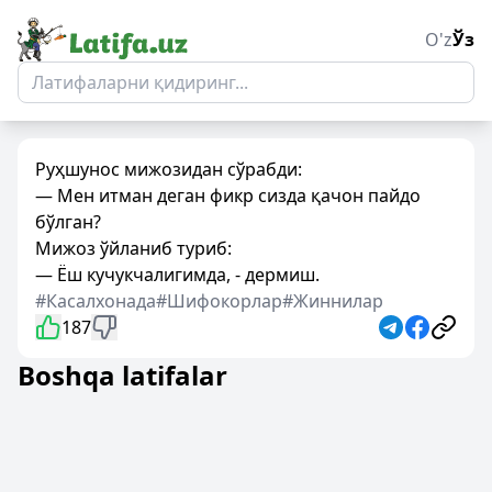
O'z
Ўз
Руҳшунос мижозидан сўрабди:
— Мен итман деган фикр сизда қачон пайдо
бўлган?
Мижоз ўйланиб туриб:
— Ёш кучукчалигимда, - дермиш.
#Касалхонада
#Шифокорлар
#Жиннилар
187
Boshqa latifalar