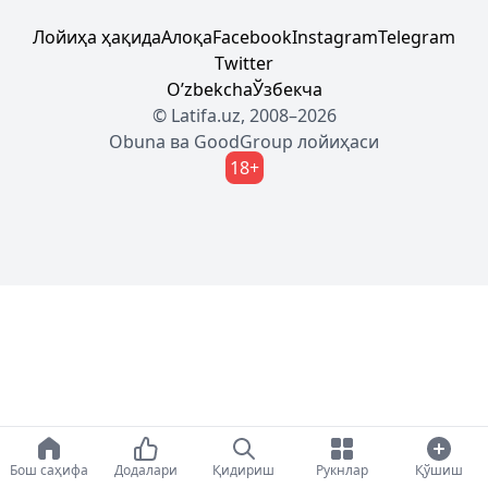
Лойиҳа ҳақида
Алоқа
Facebook
Instagram
Telegram
Twitter
Oʼzbekcha
Ўзбекча
© Latifa.uz, 2008–2026
Obuna
ва
GoodGroup
лойиҳаси
18+
Бош саҳифа
Додалари
Қидириш
Рукнлар
Қўшиш