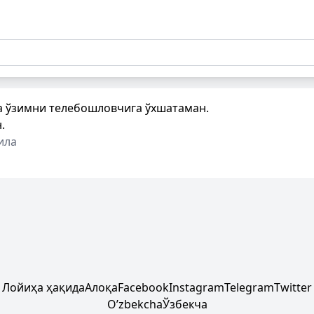
а ўзимни телебошловчига ўхшатаман.
.
ила
Лойиҳа ҳақида
Алоқа
Facebook
Instagram
Telegram
Twitter
Oʼzbekcha
Ўзбекча