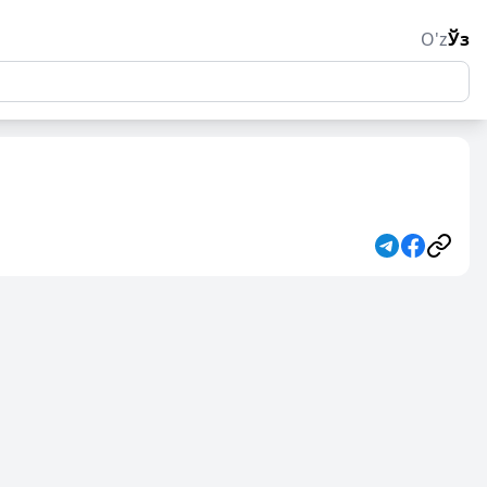
O'z
Ўз