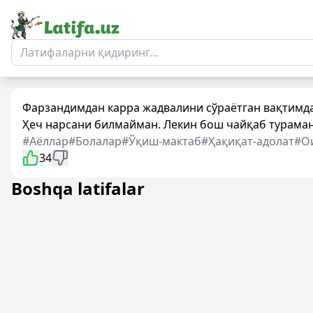
Фарзандимдан карра жадвалини сўраётган вақтимд
Ҳеч нарсани билмайман. Лекин бош чайқаб тураман
#Аёллар
#Болалар
#Ўқиш-мактаб
#Ҳақиқат-адолат
#О
34
Boshqa latifalar