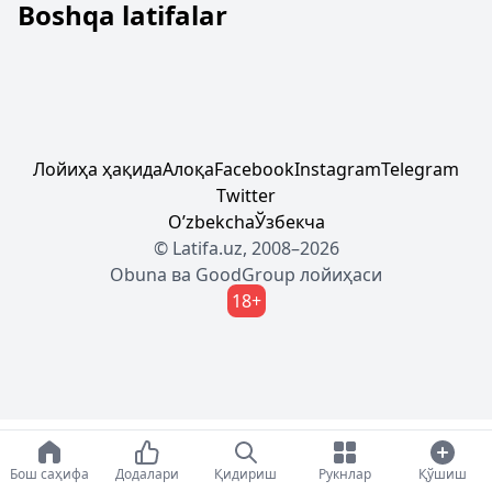
Boshqa latifalar
Лойиҳа ҳақида
Алоқа
Facebook
Instagram
Telegram
Twitter
Oʼzbekcha
Ўзбекча
© Latifa.uz, 2008–2026
Obuna
ва
GoodGroup
лойиҳаси
18+
Бош саҳифа
Додалари
Қидириш
Рукнлар
Қўшиш