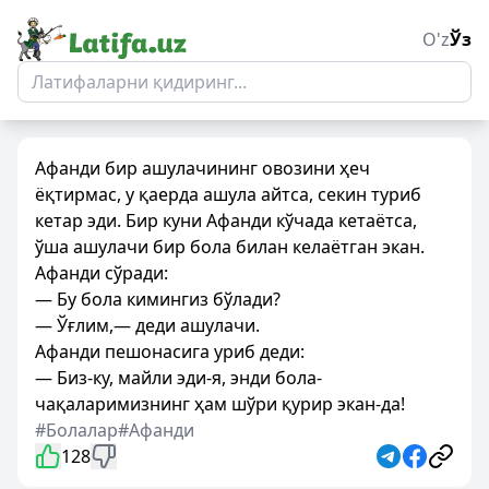
O'z
Ўз
Афанди бир ашулачининг овозини ҳеч
ёқтирмас, у қаерда ашула айтса, секин туриб
кетар эди. Бир куни Афанди кўчада кетаётса,
ўша ашулачи бир бола билан келаётган экан.
Афанди сўради:
— Бу бола кимингиз бўлади?
— Ўғлим,— деди ашулачи.
Афанди пешонасига уриб деди:
— Биз-ку, майли эди-я, энди бола-
чақаларимизнинг ҳам шўри қурир экан-да!
#Болалар
#Афанди
128