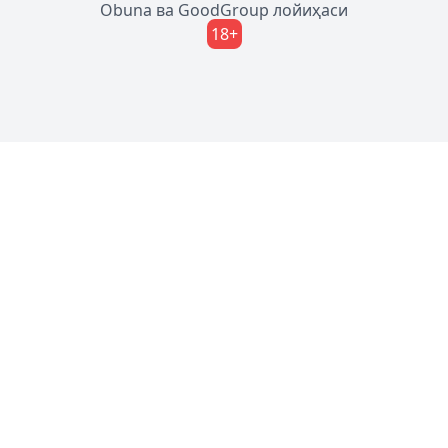
Obuna
ва
GoodGroup
лойиҳаси
18+