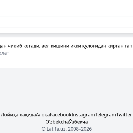
ан чиқиб кетади, аёл кишини икки қулоғидан кирган гап 
олат
Лойиҳа ҳақида
Алоқа
Facebook
Instagram
Telegram
Twitter
Oʼzbekcha
Ўзбекча
© Latifa.uz, 2008–2026