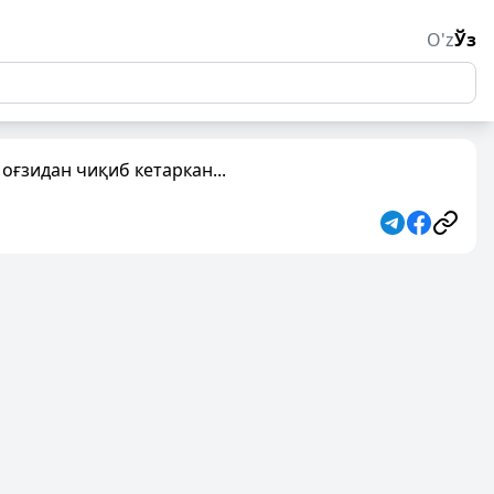
O'z
Ўз
оғзидан чиқиб кетаркан...