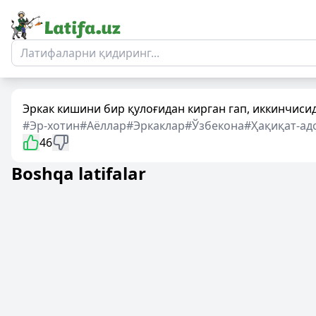
Эркак кишини бир қулоғидан кирган гап, иккинчисид
#Эр-хотин
#Аёллар
#Эркаклар
#Ўзбекона
#Ҳақиқат-ад
46
Boshqa latifalar