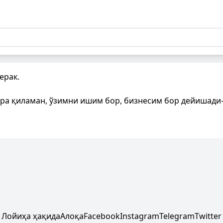
ерак.
ира қиламан, ўзимни ишим бор, бизнесим бор дейишади-
Лойиҳа ҳақида
Алоқа
Facebook
Instagram
Telegram
Twitter