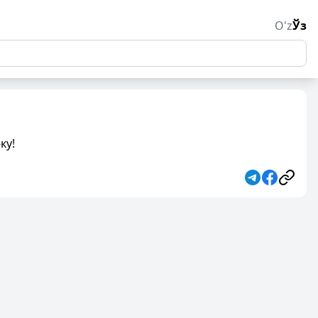
O'z
Ўз
ку!