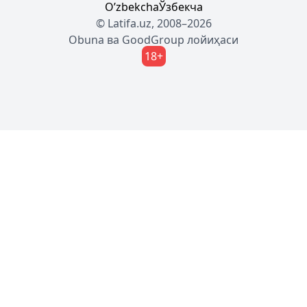
Oʼzbekcha
Ўзбекча
© Latifa.uz, 2008–2026
Obuna
ва
GoodGroup
лойиҳаси
18+