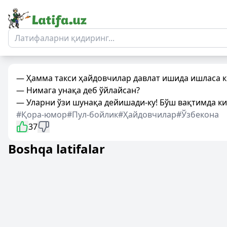
— Ҳамма такси ҳайдовчилар давлат ишида ишласа к
— Нимага унақа деб ўйлайсан?
— Уларни ўзи шунақа дейишади-ку! Бўш вақтимда к
#Қора-юмор
#Пул-бойлик
#Ҳайдовчилар
#Ўзбекона
37
Boshqa latifalar