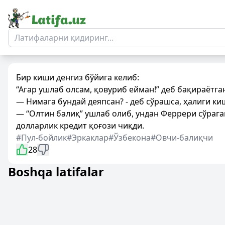
Бир киши денгиз бўйига келиб:
“Агар ушлаб олсам, қовуриб ейман!” деб бақираётган
— Нимага бундай деяпсан? - деб сўрашса, ҳалиги ки
— “Олтин балиқ” ушлаб олиб, ундан Феррери сўраг
долларлик кредит қоғози чиқди.
#Пул-бойлик
#Эркаклар
#Ўзбекона
#Овчи-балиқчи
28
Boshqa latifalar