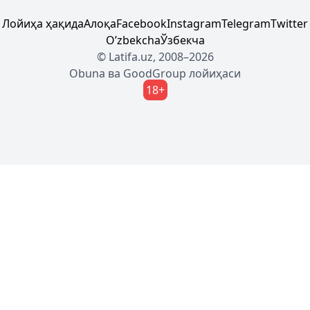
Лойиҳа ҳақида
Алоқа
Facebook
Instagram
Telegram
Twitter
Oʼzbekcha
Ўзбекча
© Latifa.uz, 2008–2026
Obuna
ва
GoodGroup
лойиҳаси
18+