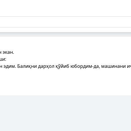
 экан.
ши:
ан эдим. Балиқни дарҳол қўйиб юбордим-да, машинани 