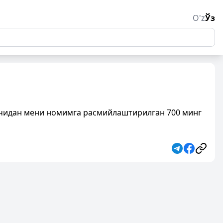
O'z
Ўз
ичидан мени номимга расмийлаштирилган 700 минг