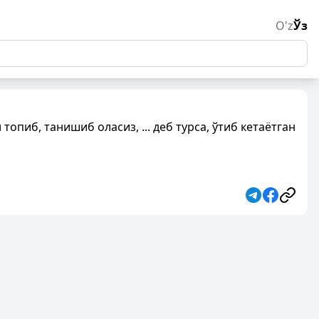
O'z
Ўз
топиб, танишиб оласиз, ... деб турса, ўтиб кетаётган