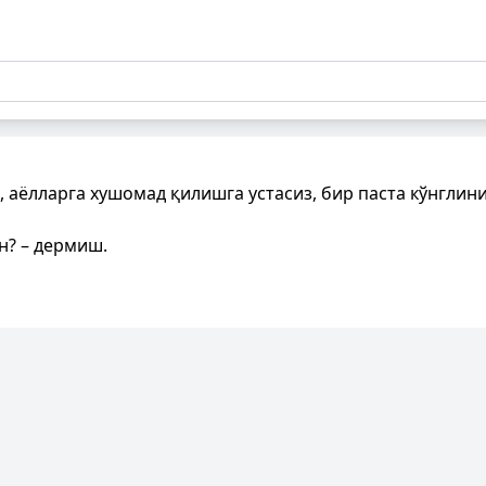
, аёлларга хушомад қилишга устасиз, бир паста кўнглини 
н? – дермиш.