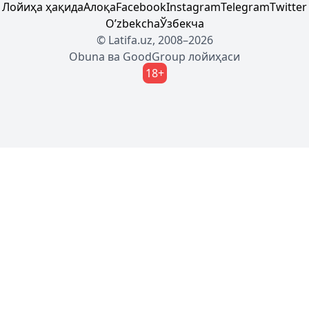
Лойиҳа ҳақида
Алоқа
Facebook
Instagram
Telegram
Twitter
Oʼzbekcha
Ўзбекча
© Latifa.uz, 2008–2026
Obuna
ва
GoodGroup
лойиҳаси
18+