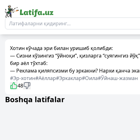
Хотин кўчада эри билан уришиб қолибди:
— Сизни кўзингиз “ўйноқи”, қизларга “суягингиз йўқ”
бир аёл тўхтаб:
— Реклама қиляпсизми бу эркакни? Нархи қанча эка
#Эр-хотин
#Аёллар
#Эркаклар
#Оила
#Ўйнаш-жазман
48
Boshqa latifalar