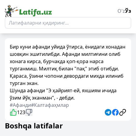
O'z
Ўз
Бир куни афанди уйида ўтирса, ёнидаги хонадан
шовқин эшитилибди. Афанди милтиғини олиб
хонага кирса, бурчакда қоп-қора нарса
турганмиш. Милтиқ билан "пақ" этиб отибди.
Қараса, ўзини чопони девордаги михда илиниб
турган экан.
Шунда афанди "Э ҳайрият-ей, яхшиям ичида
ўзим йўқ эканман", - дебди.
#Афанди
#Калтафаҳмлар
123
Boshqa latifalar