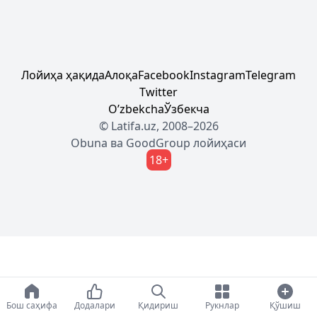
Лойиҳа ҳақида
Алоқа
Facebook
Instagram
Telegram
Twitter
Oʼzbekcha
Ўзбекча
© Latifa.uz, 2008–2026
Obuna
ва
GoodGroup
лойиҳаси
18+
Бош саҳифа
Додалари
Қидириш
Рукнлар
Қўшиш