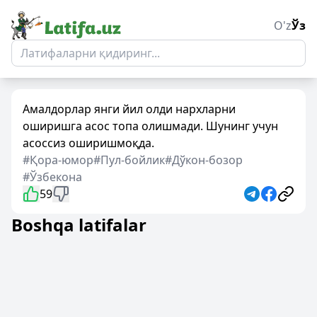
O'z
Ўз
Амалдорлар янги йил олди нархларни
оширишга асос топа олишмади. Шунинг учун
асоссиз оширишмоқда.
#Қора-юмор
#Пул-бойлик
#Дўкон-бозор
#Ўзбекона
59
Boshqa latifalar