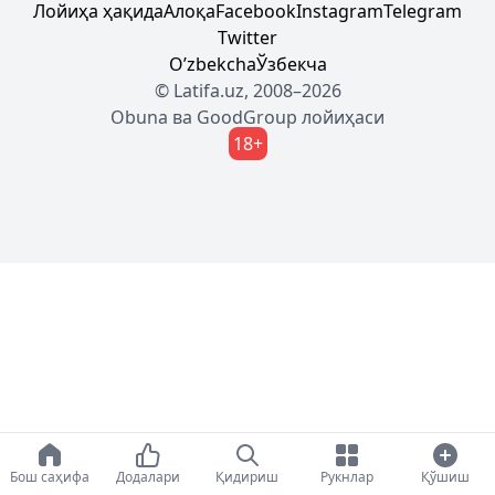
Лойиҳа ҳақида
Алоқа
Facebook
Instagram
Telegram
Twitter
Oʼzbekcha
Ўзбекча
© Latifa.uz, 2008–2026
Obuna
ва
GoodGroup
лойиҳаси
18+
Бош саҳифа
Додалари
Қидириш
Рукнлар
Қўшиш