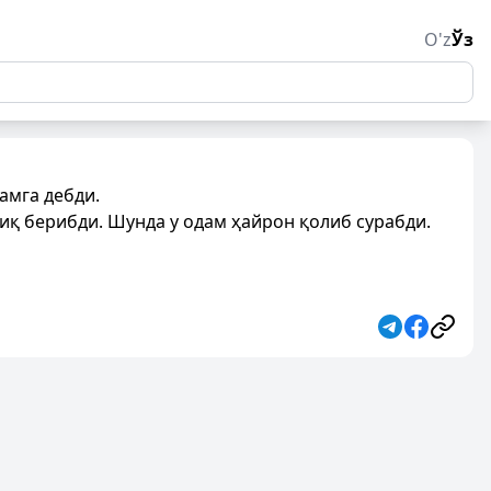
O'z
Ўз
амга дебди.
иқ берибди. Шунда у одам ҳайрон қолиб сурабди.