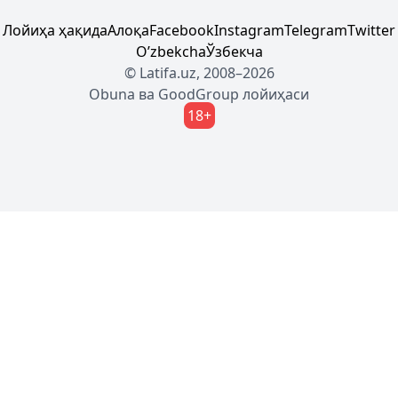
Лойиҳа ҳақида
Алоқа
Facebook
Instagram
Telegram
Twitter
Oʼzbekcha
Ўзбекча
© Latifa.uz, 2008–2026
Obuna
ва
GoodGroup
лойиҳаси
18+