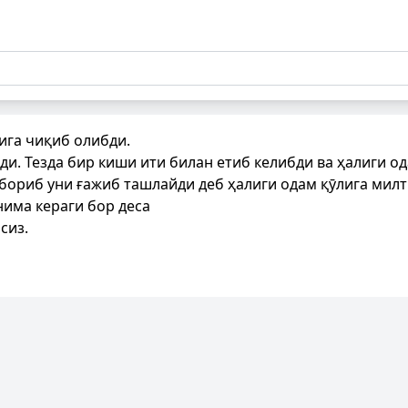
ига чиқиб олибди.
и. Тезда бир киши ити билан етиб келибди ва ҳалиги од
бориб уни ғажиб ташлайди деб ҳалиги одам қӯлига милт
нима кераги бор деса
сиз.