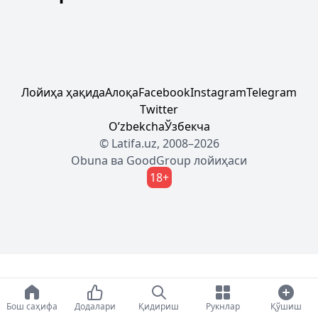
Лойиҳа ҳақида
Алоқа
Facebook
Instagram
Telegram
Twitter
Oʼzbekcha
Ўзбекча
© Latifa.uz, 2008–2026
Obuna
ва
GoodGroup
лойиҳаси
18+
Бош саҳифа
Додалари
Қидириш
Рукнлар
Қўшиш