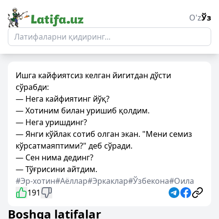
O'z
Ўз
Ишга кайфиятсиз келган йигитдан дўсти
сўрабди:
— Нега кайфиятинг йўқ?
— Хотиним билан уришиб қолдим.
— Нега уришдинг?
— Янги кўйлак сотиб олган экан. "Мени семиз
кўрсатмаяптими?" деб сўради.
— Сен нима дединг?
— Тўғрисини айтдим.
#Эр-хотин
#Аёллар
#Эркаклар
#Ўзбекона
#Оила
191
Boshqa latifalar