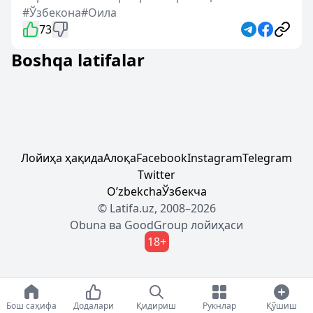
#Ўзбекона
#Оила
73
Boshqa latifalar
Лойиҳа ҳақида
Алоқа
Facebook
Instagram
Telegram
Twitter
Oʼzbekcha
Ўзбекча
© Latifa.uz, 2008–2026
Obuna
ва
GoodGroup
лойиҳаси
18+
Бош саҳифа
Додалари
Қидириш
Рукнлар
Қўшиш