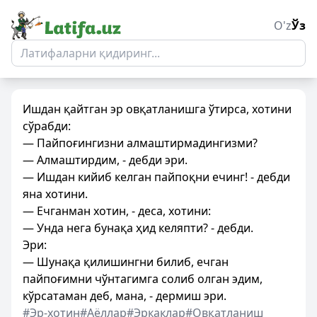
O'z
Ўз
Ишдан қайтган эр овқатланишга ўтирса, хотини
сўрабди:
— Пайпоғингизни алмаштирмадингизми?
— Алмаштирдим, - дебди эри.
— Ишдан кийиб келган пайпоқни ечинг! - дебди
яна хотини.
— Ечганман хотин, - деса, хотини:
— Унда нега бунақа ҳид келяпти? - дебди.
Эри:
— Шунақа қилишингни билиб, ечган
пайпоғимни чўнтагимга солиб олган эдим,
кўрсатаман деб, мана, - дермиш эри.
#Эр-хотин
#Аёллар
#Эркаклар
#Овқатланиш