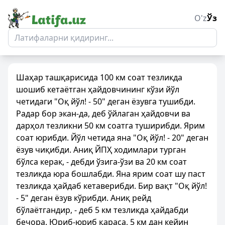
O'z
Ўз
Шаҳар ташқарисида 100 км соат тезликда
шошиб кетаётган ҳайдовчининг кўзи йўл
четидаги "Оқ йўл! - 50" деган ёзувга тушибди.
Радар бор экан-да, деб ўйлаган ҳайдовчи ва
дарҳол тезликни 50 км соатга туширибди. Ярим
соат юрибди. Йўл четида яна "Оқ йўл! - 20" деган
ёзув чиқибди. Аниқ ЙПҲ ходимлари турган
бўлса керак, - дебди ўзига-ўзи ва 20 км соат
тезликда юра бошлабди. Яна ярим соат шу паст
тезликда ҳайдаб кетаверибди. Бир вақт "Оқ йўл!
- 5" деган ёзув кўрибди. Аниқ рейд
бўлаётгандир, - деб 5 км тезликда ҳайдабди
бечора. Юриб-юриб қараса, 5 км дан кейин