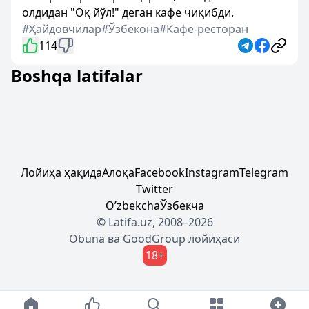
олдидан "Оқ йўл!" деган кафе чиқибди.
#Ҳайдовчилар
#Ўзбекона
#Кафе-ресторан
114
Boshqa latifalar
Лойиҳа ҳақида
Алоқа
Facebook
Instagram
Telegram
Twitter
Oʼzbekcha
Ўзбекча
© Latifa.uz, 2008–2026
Obuna
ва
GoodGroup
лойиҳаси
18+