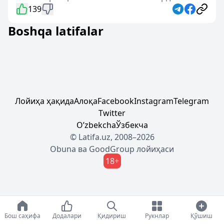
139
Boshqa latifalar
Лойиҳа ҳақида
Алоқа
Facebook
Instagram
Telegram
Twitter
Oʼzbekcha
Ўзбекча
© Latifa.uz, 2008–2026
Obuna
ва
GoodGroup
лойиҳаси
18+
Бош саҳифа
Додалари
Қидириш
Рукнлар
Қўшиш