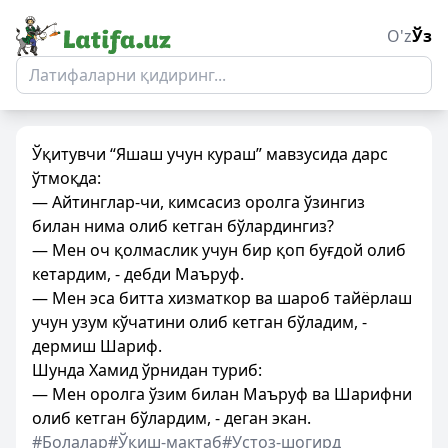
O'z
Ўз
Ўқитувчи “Яшаш учун кураш” мавзусида дарс
ўтмоқда:
— Айтинглар-чи, кимсасиз оролга ўзингиз
билан нима олиб кетган бўлардингиз?
— Мен оч қолмаслик учун бир қоп буғдой олиб
кетардим, - дебди Маъруф.
— Мен эса битта хизматкор ва шароб тайёрлаш
учун узум кўчатини олиб кетган бўладим, -
дермиш Шариф.
Шунда Хамид ўрнидан туриб:
— Мен оролга ўзим билан Маъруф ва Шарифни
олиб кетган бўлардим, - деган экан.
#Болалар
#Ўқиш-мактаб
#Устоз-шогирд