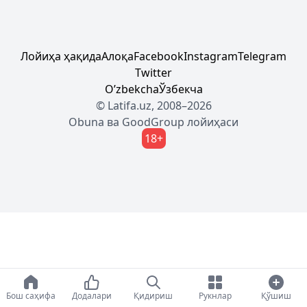
Лойиҳа ҳақида
Алоқа
Facebook
Instagram
Telegram
Twitter
Oʼzbekcha
Ўзбекча
© Latifa.uz, 2008–2026
Obuna
ва
GoodGroup
лойиҳаси
18+
Бош саҳифа
Додалари
Қидириш
Рукнлар
Қўшиш