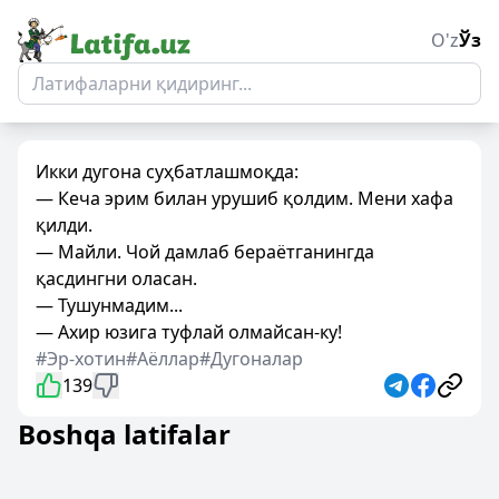
O'z
Ўз
Икки дугона суҳбатлашмоқда:
— Кеча эрим билан урушиб қолдим. Мени хафа
қилди.
— Майли. Чой дамлаб бераётганингда
қасдингни оласан.
— Тушунмадим...
— Ахир юзига туфлай олмайсан-ку!
#Эр-хотин
#Аёллар
#Дугоналар
139
Boshqa latifalar