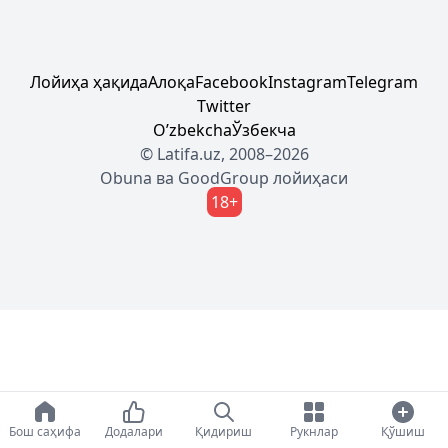
Лойиҳа ҳақида
Алоқа
Facebook
Instagram
Telegram
Twitter
Oʼzbekcha
Ўзбекча
© Latifa.uz, 2008–2026
Obuna
ва
GoodGroup
лойиҳаси
18+
Бош саҳифа
Додалари
Қидириш
Рукнлар
Қўшиш