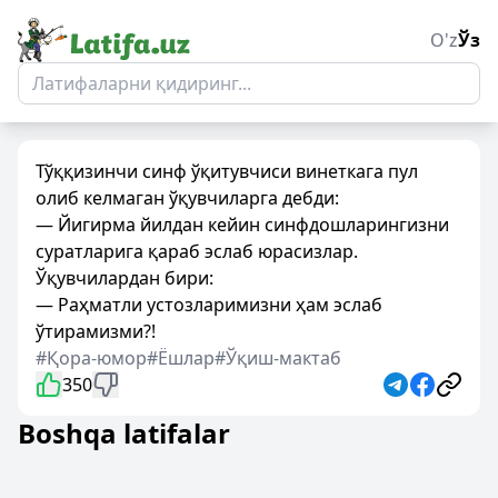
O'z
Ўз
Тўққизинчи синф ўқитувчиси винеткага пул
олиб келмаган ўқувчиларга дебди:
— Йигирма йилдан кейин синфдошларингизни
суратларига қараб эслаб юрасизлар.
Ўқувчилардан бири:
— Раҳматли устозларимизни ҳам эслаб
ўтирамизми?!
#Қора-юмор
#Ёшлар
#Ўқиш-мактаб
350
Boshqa latifalar