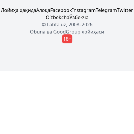
Лойиҳа ҳақида
Алоқа
Facebook
Instagram
Telegram
Twitter
Oʼzbekcha
Ўзбекча
© Latifa.uz, 2008–2026
Obuna
ва
GoodGroup
лойиҳаси
18+