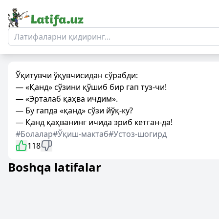
Ўқитувчи ўқувчисидан сўрабди:
— «Қанд» сўзини қўшиб бир гап туз-чи!
— «Эрталаб қаҳва ичдим».
— Бу гапда «қанд» сўзи йўқ-ку?
— Қанд қаҳванинг ичида эриб кетган-да!
#Болалар
#Ўқиш-мактаб
#Устоз-шогирд
118
Boshqa latifalar