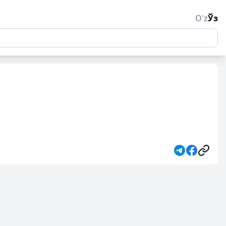
O'z
Ўз