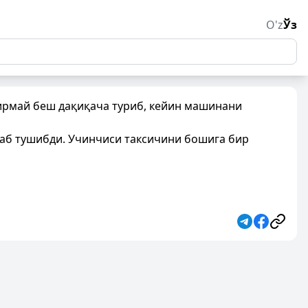
O'z
Ўз
ирмай беш дақиқача туриб, кейин машинани
лаб тушибди. Учинчиси таксичини бошига бир