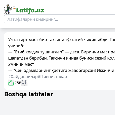
Учта ғирт маст бир таксини тўхтатиб чиқишибди. 
учириб:
— "Етиб келдик тушинглар" — деса. Биринчи маст р
шапатдан берибди. Таксичи ичида буниси сезиб қолди
Учинчи маст
— "Сен одамларнинг ҳаётига жавобгарсан! Иккинчи
#Ҳайдовчилар
#Пиёнисталар
256
Boshqa latifalar