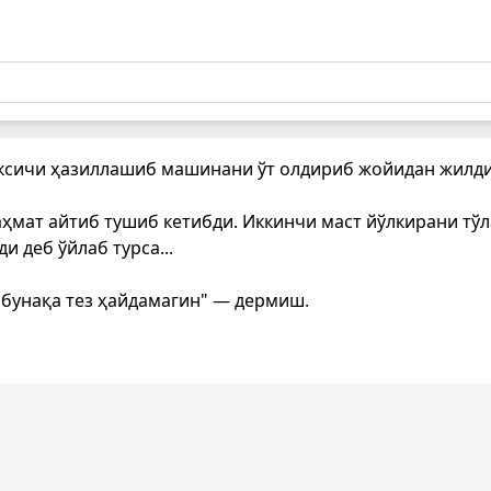
Таксичи ҳазиллашиб машинани ўт олдириб жойидан жилд
аҳмат айтиб тушиб кетибди. Иккинчи маст йўлкирани тў
 деб ўйлаб турса...
 бунақа тез ҳайдамагин" — дермиш.