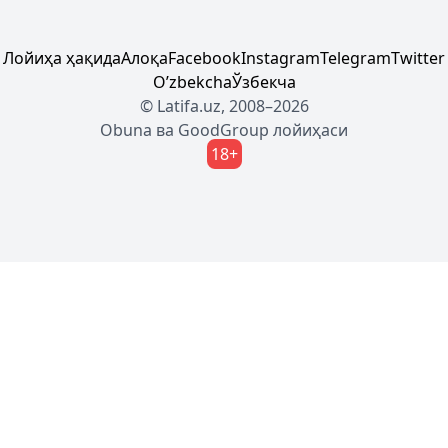
Лойиҳа ҳақида
Алоқа
Facebook
Instagram
Telegram
Twitter
Oʼzbekcha
Ўзбекча
© Latifa.uz, 2008–2026
Obuna
ва
GoodGroup
лойиҳаси
18+