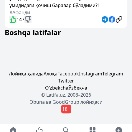
умидидаги қочиш баравар бўладими?!
#Афанди
147
Boshqa latifalar
Лойиҳа ҳақида
Алоқа
Facebook
Instagram
Telegram
Twitter
Oʼzbekcha
Ўзбекча
© Latifa.uz, 2008–2026
Obuna
ва
GoodGroup
лойиҳаси
18+