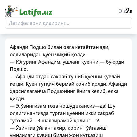
O'z
Ўз
Афанди Подшо билан овга кетаётган эди,
олдиларидан қуён чиқиб қолди.
— Югуринг Афандим, ушланг қуённи,— буюрди
Подшо.
— Афанди отдан сакраб тушиб қуённи қувлай
кетди. Қуён тутқич бермай қочиб қолди. Афанди
ҳарсиллаганча Подшонинг ёнига келиб, елка
қисди.
— Э, ўзингизам тоза ношуд экансиз—да! Шу
олдигинангизда турган қуённи икки сакраб
тутолмай... Э шалвирамай қолинг—э!
— Ўзингиз ўйланг ахир, қорин тўйгазиш
умидидаги қувиш билан жон қутказиш