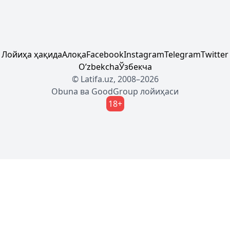
Лойиҳа ҳақида
Алоқа
Facebook
Instagram
Telegram
Twitter
Oʼzbekcha
Ўзбекча
© Latifa.uz, 2008–2026
Obuna
ва
GoodGroup
лойиҳаси
18+