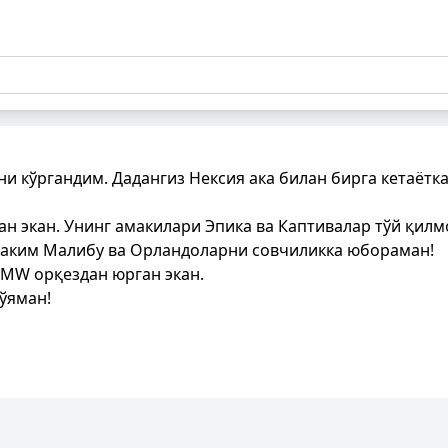
и кўргандим. Дадангиз Нексия ака билан бирга кетаётка
ан экан. Унинг амакилари Эпика ва Каптивалар тўй қилм
аким Малибу ва Орландоларни совчиликка юбораман!
 BMW орқездан юрган экан.
ўяман!