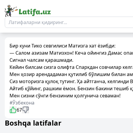
Бир куни Тико севгилиси Матизга хат ёзибди:
— Салом азизам Матизхон! Кеча ойингиз Дамас опан
Сигнал чалсам қарашмади.
Кейин билсам сизга олифта Спаркдан совчилар келг
Мен ҳозир арендадаман қутилиб бўлишим билан ам
Сиз моторизга қулоқ тутинг. Ҳа айтганча, келгинди
Айтиб қўйинг, рашким ёмон. Бензин бакини тешиб қ
Мен сизни сўнги бензиним қолгунича севаман!
#Ўзбекона
67
Boshqa latifalar