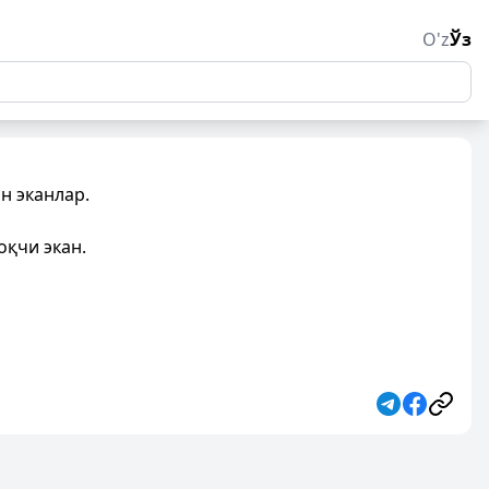
O'z
Ўз
н эканлар.
оқчи экан.