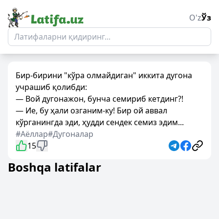
O'z
Ўз
Бир-бирини "кўра олмайдиган" иккита дугона
учрашиб қолибди:
— Вой дугонажон, бунча семириб кетдинг?!
— Ие, бу ҳали озганим-ку! Бир ой аввал
кўрганингда эди, ҳудди сендек семиз эдим...
#Аёллар
#Дугоналар
15
Boshqa latifalar