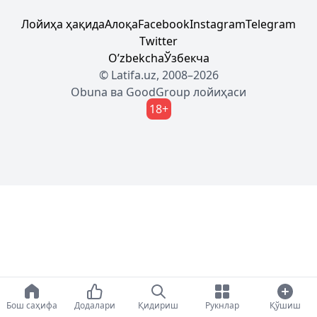
Лойиҳа ҳақида
Алоқа
Facebook
Instagram
Telegram
Twitter
Oʼzbekcha
Ўзбекча
© Latifa.uz, 2008–2026
Obuna
ва
GoodGroup
лойиҳаси
18+
Бош саҳифа
Додалари
Қидириш
Рукнлар
Қўшиш