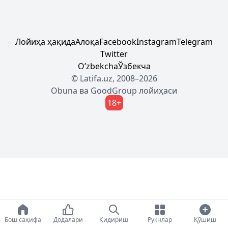
Лойиҳа ҳақида
Алоқа
Facebook
Instagram
Telegram
Twitter
Oʼzbekcha
Ўзбекча
© Latifa.uz, 2008–2026
Obuna
ва
GoodGroup
лойиҳаси
18+
Бош саҳифа
Додалари
Қидириш
Рукнлар
Қўшиш