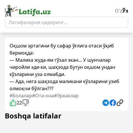
O'z
Ўз
Оқшом эртагини бу сафар ўғлига отаси ўқиб
бермоқда:
— Малика жуда-ям гўзал экан... У шунчалар
чиройли эди-ки, шаҳзода бутун оқшом ундан
кўзларини уза олмабди.
— Ада, нега шаҳзода маликани кўзларини узиб
олмоқчи бўлган???
#Болалар
#Ота-она
#Эркаклар
22
Boshqa latifalar