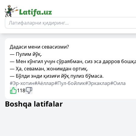
Дадаси мени севасизми?
— Пулим йўқ.
— Мен кўнгил учун сўраябман, сиз эса дарров бошқ
— Ҳа, севаман, жонимдан ортиқ.
— Бўлди энди қизиғи йўқ пулиз бўмаса.
#Эр-хотин
#Аёллар
#Пул-бойлик
#Эркаклар
#Оила
118
Boshqa latifalar