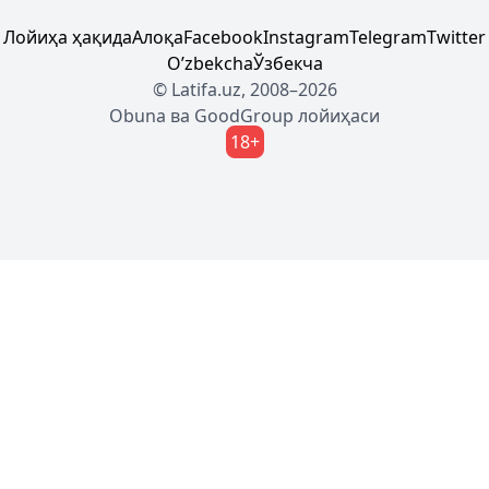
Лойиҳа ҳақида
Алоқа
Facebook
Instagram
Telegram
Twitter
Oʼzbekcha
Ўзбекча
© Latifa.uz, 2008–2026
Obuna
ва
GoodGroup
лойиҳаси
18+