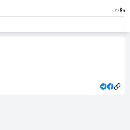
O'z
Ўз