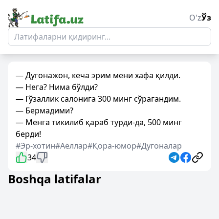
O'z
Ўз
— Дугонажон, кеча эрим мени хафа қилди.
— Нега? Нима бўлди?
— Гўзаллик салонига 300 минг сўрагандим.
— Бермадими?
— Менга тикилиб қараб турди-да, 500 минг
берди!
#Эр-хотин
#Аёллар
#Қора-юмор
#Дугоналар
34
Boshqa latifalar