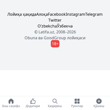
Лойиҳа ҳақида
Алоқа
Facebook
Instagram
Telegram
Twitter
Oʼzbekcha
Ўзбекча
© Latifa.uz, 2008–2026
Obuna
ва
GoodGroup
лойиҳаси
18+
Бош саҳифа
Додалари
Қидириш
Рукнлар
Қўшиш