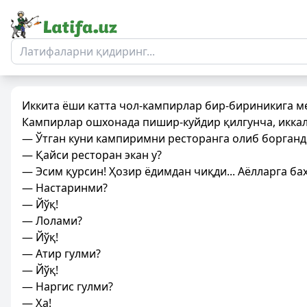
Иккита ёши катта чол-кампирлар бир-бириникига 
Кампирлар ошхонада пишир-куйдир қилгунча, икка
— Ўтган куни кампиримни ресторанга олиб борганд
— Қайси ресторан экан у?
— Эсим қурсин! Ҳозир ёдимдан чиқди... Аёлларга ба
— Настаринми?
— Йўқ!
— Лолами?
— Йўқ!
— Атир гулми?
— Йўқ!
— Наргис гулми?
— Ҳа!