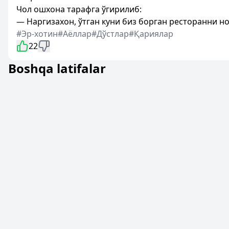
Чол ошхона тарафга ўгирилиб:
— Наргизахон, ўтган куни биз борган ресторанни н
#Эр-хотин
#Аёллар
#Дўстлар
#Қариялар
22
Boshqa latifalar