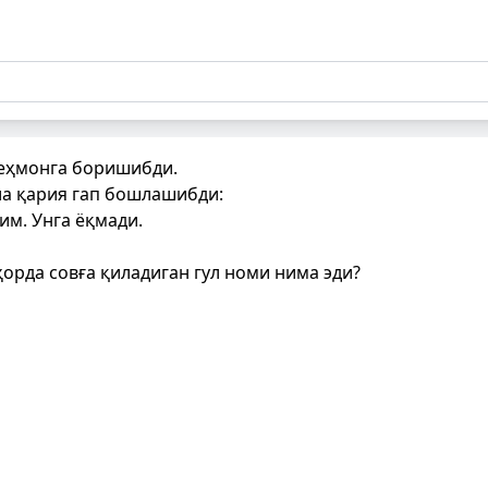
меҳмонга боришибди.
ла қария гап бошлашибди:
им. Унга ёқмади.
ҳорда совға қиладиган гул номи нима эди?