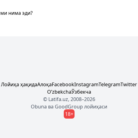
оми нима эди?
Лойиҳа ҳақида
Алоқа
Facebook
Instagram
Telegram
Twitter
Oʼzbekcha
Ўзбекча
© Latifa.uz, 2008–2026
Obuna
ва
GoodGroup
лойиҳаси
18+