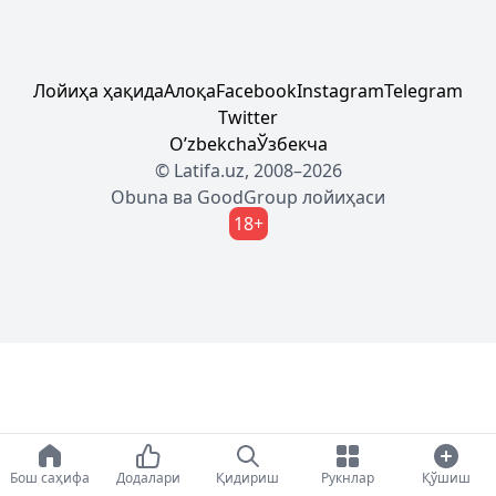
Лойиҳа ҳақида
Алоқа
Facebook
Instagram
Telegram
Twitter
Oʼzbekcha
Ўзбекча
© Latifa.uz, 2008–2026
Obuna
ва
GoodGroup
лойиҳаси
18+
Бош саҳифа
Додалари
Қидириш
Рукнлар
Қўшиш