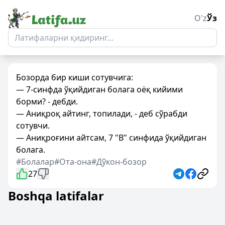
O'z
Ўз
Бозорда бир киши сотувчига:
— 7-синфда ўқийдиган болага оёқ кийими
борми? - дебди.
— Аниқроқ айтинг, топилади, - деб сўрабди
сотувчи.
— Аниқроғини айтсам, 7 "В" синфида ўқийдиган
болага.
#Болалар
#Ота-она
#Дўкон-бозор
27
Boshqa latifalar