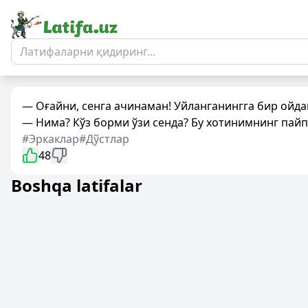
— Оғайни, сенга ачинаман! Уйланганингга бир ойда
— Нима? Кўз борми ўзи сенда? Бу хотинимнинг пайп
#Эркаклар
#Дўстлар
48
Boshqa latifalar