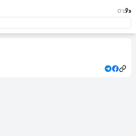
O'z
Ўз