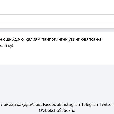
н ошибди-ю, ҳалиям пайпоғингни ўзинг ювяпсан-а!
оғи-ку!
Лойиҳа ҳақида
Алоқа
Facebook
Instagram
Telegram
Twitter
Oʼzbekcha
Ўзбекча