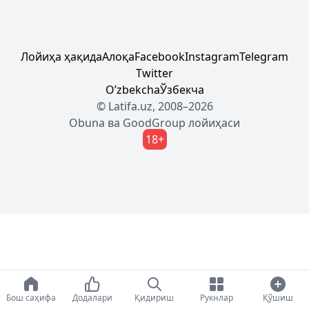
Лойиҳа ҳақида
Алоқа
Facebook
Instagram
Telegram
Twitter
Oʼzbekcha
Ўзбекча
© Latifa.uz, 2008–2026
Obuna
ва
GoodGroup
лойиҳаси
18+
Бош саҳифа
Додалари
Қидириш
Рукнлар
Қўшиш