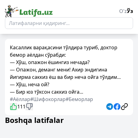
O'z
Ўз
Касаллик варақасини тўлдира туриб, доктор
бемор аёлдан сўрабди:
— Хўш, опажон ёшингиз нечада?
— Опажон, деманг мени! Ахир эндигина
йигирма саккиз ёш ва бир неча ойга тўлдим...
— Хўш, неча ой?
— Бир юз тўксон саккиз ойга...
#Аёллар
#Шифокорлар
#Беморлар
111
Boshqa latifalar