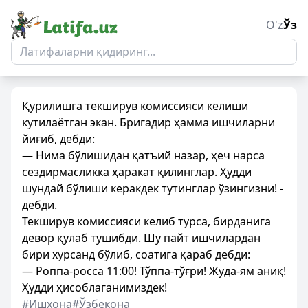
O'z
Ўз
Қурилишга текширув комиссияси келиши
кутилаётган экан. Бригадир ҳамма ишчиларни
йиғиб, дебди:
— Нима бўлишидан қатъий назар, ҳеч нарса
сездирмасликка ҳаракат қилинглар. Ҳудди
шундай бўлиши керакдек тутинглар ўзингизни! -
дебди.
Текширув комиссияси келиб турса, бирданига
девор қулаб тушибди. Шу пайт ишчилардан
бири хурсанд бўлиб, соатига қараб дебди:
— Роппа-росса 11:00! Тўппа-тўғри! Жуда-ям аниқ!
Ҳудди ҳисоблаганимиздек!
#Ишхона
#Ўзбекона