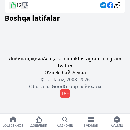
12
Boshqa latifalar
Лойиҳа ҳақида
Алоқа
Facebook
Instagram
Telegram
Twitter
Oʼzbekcha
Ўзбекча
© Latifa.uz, 2008–2026
Obuna
ва
GoodGroup
лойиҳаси
18+
Бош саҳифа
Додалари
Қидириш
Рукнлар
Қўшиш