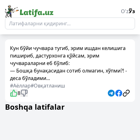
O'z
Ўз
Кун бўйи чучвара тугиб, эрим ишдан келишига
пишириб, дастурхонга қўйсам, эрим
чучвараларни еб бўлиб:
— Бошқа бунақасидан сотиб олмагин, хўпми?! -
деса бўладими...
#Аёллар
#Овқатланиш
8
Boshqa latifalar