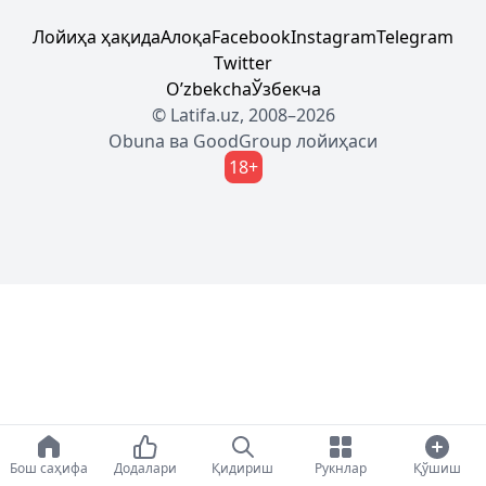
Лойиҳа ҳақида
Алоқа
Facebook
Instagram
Telegram
Twitter
Oʼzbekcha
Ўзбекча
© Latifa.uz, 2008–2026
Obuna
ва
GoodGroup
лойиҳаси
18+
Бош саҳифа
Додалари
Қидириш
Рукнлар
Қўшиш