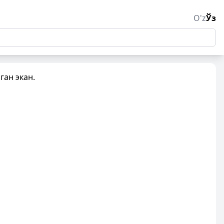
O'z
Ўз
ган экан.