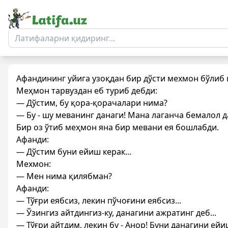
Афандининг уйига узоқдан бир дўсти мехмон бўлиб 
Меҳмон тарвуздан еб туриб дебди:
— Дўстим, бу қора-қорачалари нима?
— Бу - шу меванинг данаги! Мана лаганча бемалол 
Бир оз ўтиб меҳмон яна бир мевани ея бошлабди.
Афанди:
— Дўстим буни ейиш керак...
Мехмон:
— Мен нима қилябман?
Афанди:
— Тўғри еябсиз, лекин пўчоғини еябсиз...
— Ўзингиз айтдингиз-ку, данагини ажратинг деб...
— Тўғри айтдим, лекин бу - Анор! Буни данагини ейи