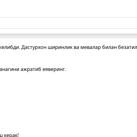
келибди. Дастурхон ширинлик ва мевалар билан безатил
данагини ажратиб еяверинг.
ш керак!