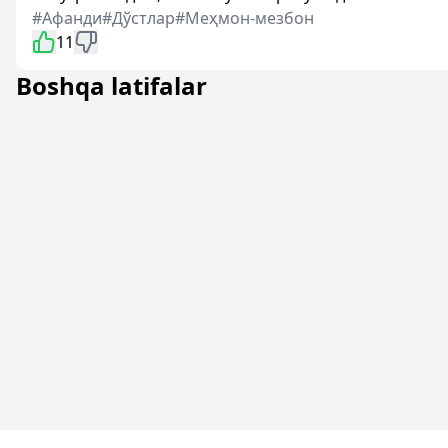
#Афанди
#Дўстлар
#Меҳмон-мезбон
11
Boshqa latifalar