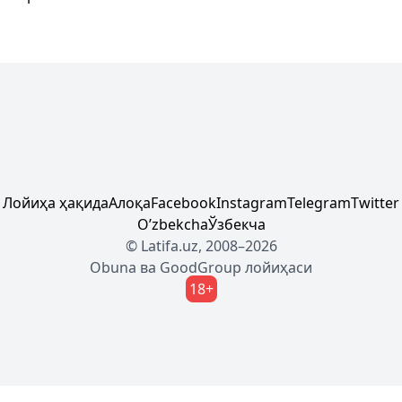
Лойиҳа ҳақида
Алоқа
Facebook
Instagram
Telegram
Twitter
Oʼzbekcha
Ўзбекча
© Latifa.uz, 2008–2026
Obuna
ва
GoodGroup
лойиҳаси
18+