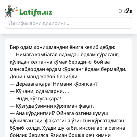
O'z
Ўз
Бир одам донишмандни ёнига келиб дебди:
— Нимага камбағал одамдан ёрдам сўрасанг,
қўлидан келганча кўмак беради-ю, бой ва
мансабдордан ёрдам сўрасанг ёрдам бермайди.
Донишманд жавоб берибди:
— Деразага қара! Нимани кўряпсан?
— Кўчани, одамларни, ...
— Энди, кўзгуга қара!
— Кўзгуда ўзимни кўряпман фақат.
— Ана кўрдингми!? Ойнага озгина кумуш
қўшилган эди, фақатгина ўзингни кўрсатадиган
бўлиб қолди. Ҳудди шу каби, инсонларга озгина
бойлик берилса, ўзидан бошқа ҳеч кимни