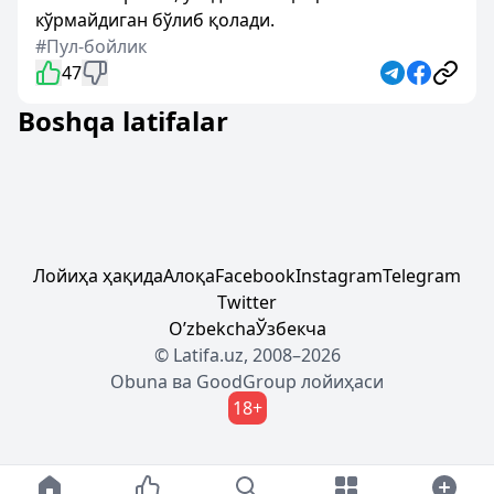
кўрмайдиган бўлиб қолади.
#Пул-бойлик
47
Boshqa latifalar
Лойиҳа ҳақида
Алоқа
Facebook
Instagram
Telegram
Twitter
Oʼzbekcha
Ўзбекча
© Latifa.uz, 2008–2026
Obuna
ва
GoodGroup
лойиҳаси
18+