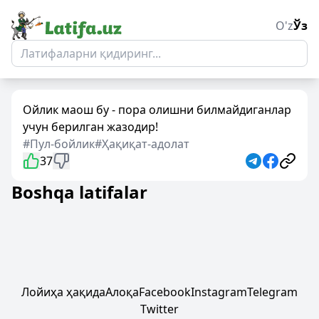
O'z
Ўз
Ойлик маош бу - пора олишни билмайдиганлар
учун берилган жазодир!
#Пул-бойлик
#Ҳақиқат-адолат
37
Boshqa latifalar
Лойиҳа ҳақида
Алоқа
Facebook
Instagram
Telegram
Twitter