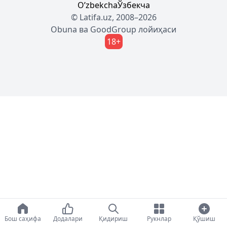
Oʼzbekcha
Ўзбекча
© Latifa.uz, 2008–2026
Obuna
ва
GoodGroup
лойиҳаси
18+
Бош саҳифа
Додалари
Қидириш
Рукнлар
Қўшиш