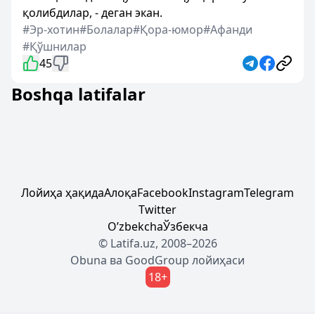
қолибдилар, - деган экан.
#Эр-хотин
#Болалар
#Қора-юмор
#Афанди
#Қўшнилар
45
Boshqa latifalar
Лойиҳа ҳақида
Алоқа
Facebook
Instagram
Telegram
Twitter
Oʼzbekcha
Ўзбекча
© Latifa.uz, 2008–2026
Obuna
ва
GoodGroup
лойиҳаси
18+