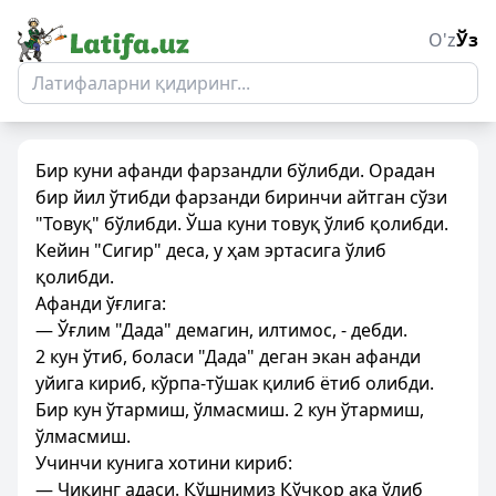
O'z
Ўз
Бир куни афанди фарзандли бўлибди. Орадан
бир йил ўтибди фарзанди биринчи айтган сўзи
"Товуқ" бўлибди. Ўша куни товуқ ўлиб қолибди.
Кейин "Сигир" деса, у ҳам эртасига ўлиб
қолибди.
Афанди ўғлига:
— Ўғлим "Дада" демагин, илтимос, - дебди.
2 кун ўтиб, боласи "Дада" деган экан афанди
уйига кириб, кўрпа-тўшак қилиб ётиб олибди.
Бир кун ўтармиш, ўлмасмиш. 2 кун ўтармиш,
ўлмасмиш.
Учинчи кунига хотини кириб:
— Чиқинг адаси. Қўшнимиз Қўчқор ака ўлиб