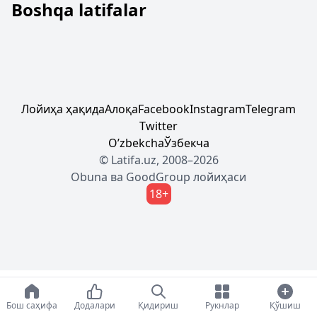
Boshqa latifalar
Лойиҳа ҳақида
Алоқа
Facebook
Instagram
Telegram
Twitter
Oʼzbekcha
Ўзбекча
© Latifa.uz, 2008–2026
Obuna
ва
GoodGroup
лойиҳаси
18+
Бош саҳифа
Додалари
Қидириш
Рукнлар
Қўшиш