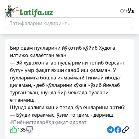
O'z
Ўз
Бир одам пулларини йўқотиб қўйиб Худога
илтижо қилаётган экан:
— Эй художон агар пулларимни топиб берсанг,
бутун умр фақат яхши савоб иш қиламан. У
пулларимга бошқа ичмайман! Тинмай ибодат
қиламан, - деб қўлларини кўкка чўзиб йиғлаб
турган экан, шунда бир чеккада пуллари
ётганмиш.
Шунда ҳалиги киши тезда кўз ёшларини артиб:
— Бўлди керакмас, ўзим топдим, - дермиш.
#Пиёнисталар
#Ҳақиқат-адолат
135