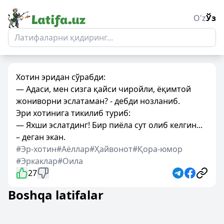
O'z
Ўз
Хотин эридан сўрабди:
— Адаси, мен сизга қайси чиройли, ёқимтой
жониворни эслатаман? - дебди нозланиб.
Эри хотинига тикилиб туриб:
— Яхши эслатдинг! Бир пиёла сут олиб келгин...
– деган экан.
#Эр-хотин
#Аёллар
#Ҳайвонот
#Қора-юмор
#Эркаклар
#Оила
27
Boshqa latifalar