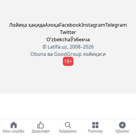
Лойиҳа ҳақида
Алоқа
Facebook
Instagram
Telegram
Twitter
Oʼzbekcha
Ўзбекча
© Latifa.uz, 2008–2026
Obuna
ва
GoodGroup
лойиҳаси
18+
Бош саҳифа
Додалари
Қидириш
Рукнлар
Қўшиш