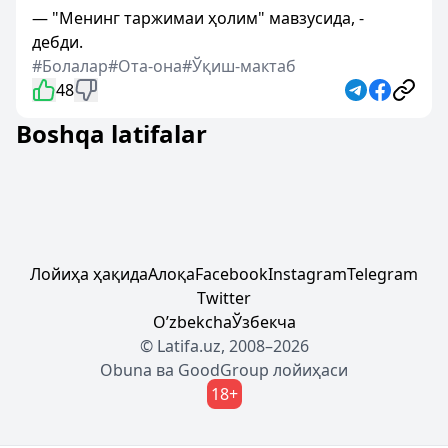
— "Менинг таржимаи ҳолим" мавзусида, -
дебди.
#Болалар
#Ота-она
#Ўқиш-мактаб
48
Boshqa latifalar
Лойиҳа ҳақида
Алоқа
Facebook
Instagram
Telegram
Twitter
Oʼzbekcha
Ўзбекча
© Latifa.uz, 2008–2026
Obuna
ва
GoodGroup
лойиҳаси
18+