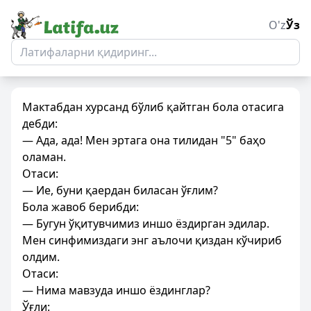
O'z
Ўз
Мактабдан хурсанд бўлиб қайтган бола отасига
дебди:
— Ада, ада! Мен эртага она тилидан "5" баҳо
оламан.
Отаси:
— Ие, буни қаердан биласан ўғлим?
Бола жавоб берибди:
— Бугун ўқитувчимиз иншо ёздирган эдилар.
Мен синфимиздаги энг аълочи қиздан кўчириб
олдим.
Отаси:
— Нима мавзуда иншо ёздинглар?
Ўғли: