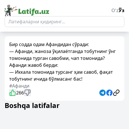
O'z
Ўз
Бир содда одам Афандидан сўради:
— Афанди, жаноза ўқилаётганда тобутнинг ўнг
томонида турган савобми, чап томонида?
Афанди жавоб берди:
— Иккала томонида турсанг ҳам савоб, фақат
тобутнинг ичида бўлмасанг бас!
#Афанди
266
Boshqa latifalar