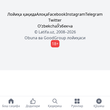
Лойиҳа ҳақида
Алоқа
Facebook
Instagram
Telegram
Twitter
Oʼzbekcha
Ўзбекча
© Latifa.uz, 2008–2026
Obuna
ва
GoodGroup
лойиҳаси
18+
Бош саҳифа
Додалари
Қидириш
Рукнлар
Қўшиш