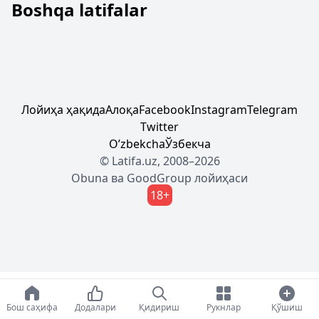
Boshqa latifalar
Лойиҳа ҳақида
Алоқа
Facebook
Instagram
Telegram
Twitter
Oʼzbekcha
Ўзбекча
© Latifa.uz, 2008–2026
Obuna
ва
GoodGroup
лойиҳаси
18+
Бош саҳифа
Додалари
Қидириш
Рукнлар
Қўшиш