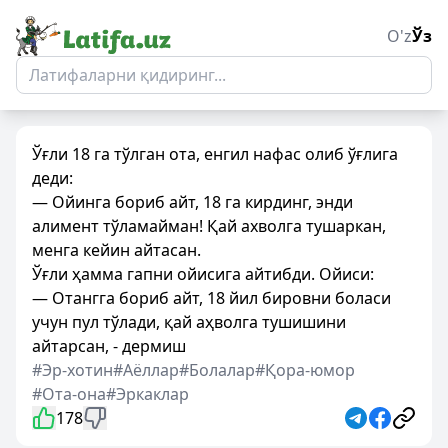
O'z
Ўз
Ўғли 18 га тўлган ота, енгил нафас олиб ўғлига
деди:
— Ойинга бориб айт, 18 га кирдинг, энди
алимент тўламайман! Қай ахволга тушаркан,
менга кейин айтасан.
Ўғли ҳамма гапни ойисига айтибди. Ойиси:
— Отангга бориб айт, 18 йил бировни боласи
учун пул тўлади, қай аҳволга тушишини
айтарсан, - дермиш
#Эр-хотин
#Аёллар
#Болалар
#Қора-юмор
#Ота-она
#Эркаклар
178