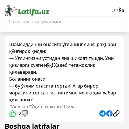
O'z
Ўз
Шамсиддинни онасига ўғлининг синф раҳбари
қўнғироқ қилди:
— Ўғлингизни устидан яна шикоят тушди. Уни
қизларга суяги йўқ! Ҳадеб тегажоқлик
қилаверади.
Боланинг онаси:
— бу ўғлим отасига тортди! Агар бирор
чорасини топсангиз, илтимос менга ҳам хабар
қилсангиз!
#Аёллар
#Ўқиш-мактаб
#Оила
22
Boshqa latifalar