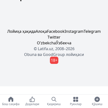
Лойиҳа ҳақида
Алоқа
Facebook
Instagram
Telegram
Twitter
Oʼzbekcha
Ўзбекча
© Latifa.uz, 2008–2026
Obuna
ва
GoodGroup
лойиҳаси
18+
Бош саҳифа
Додалари
Қидириш
Рукнлар
Қўшиш