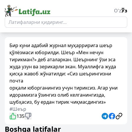
O'z
Ўз
Бир куни адабий журнал муҳарририга шеър
қўлёзмаси юборилди. Шеър «Мен нечун
тирикман?» деб аталаркан. Шеърнинг ўзи эса
жуда узун ва зерикарли экан. Муаллифга жуда
қисқа жавоб жўнатилди: «Сиз шеърингизни
почта
орқали юборганингиз учун тириксиз. Агар уни
идорамизга ўзингиз олиб келганингизда,
шубҳасиз, бу ердан тирик чиқмасдингиз»
#Шеър
135
Boshqa latifalar