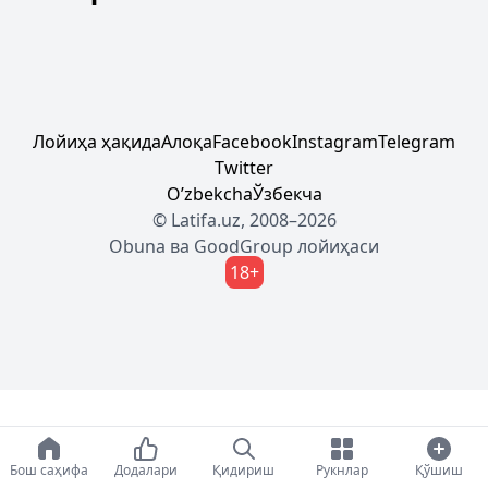
Лойиҳа ҳақида
Алоқа
Facebook
Instagram
Telegram
Twitter
Oʼzbekcha
Ўзбекча
© Latifa.uz, 2008–2026
Obuna
ва
GoodGroup
лойиҳаси
18+
Бош саҳифа
Додалари
Қидириш
Рукнлар
Қўшиш