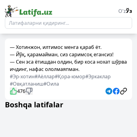
O'z
Ўз
— Хотинжон, илтимос менга қараб ёт.
— Йўқ, қарамайман, сиз саримсоқ егансиз!
— Сен эса ётишдан олдин, бир коса нохат шўрва
ичдинг, нафас ололмаяпман.
#Эр-хотин
#Аёллар
#Қора-юмор
#Эркаклар
#Овқатланиш
#Оила
476
Boshqa latifalar