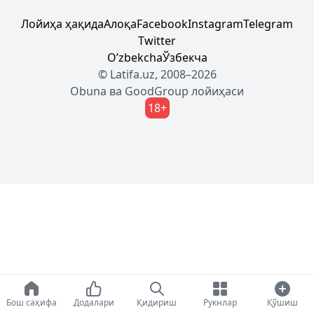
Лойиҳа ҳақида
Алоқа
Facebook
Instagram
Telegram
Twitter
Oʼzbekcha
Ўзбекча
© Latifa.uz, 2008–2026
Obuna
ва
GoodGroup
лойиҳаси
18+
Бош саҳифа
Додалари
Қидириш
Рукнлар
Қўшиш