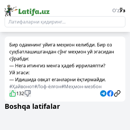
O'z
Ўз
Бир одамнинг уйига меҳмон келибди. Бир оз
суҳбатлашишгандан сўнг меҳмон уй эгасидан
сўрабди:
— Нега итингиз менга ҳадеб иррилаяпти?
Уй эгаси:
— Идишида овқат еганларни ёқтирмайди.
#Ҳайвонот
#Лоф-ёлғон
#Меҳмон-мезбон
132
Boshqa latifalar