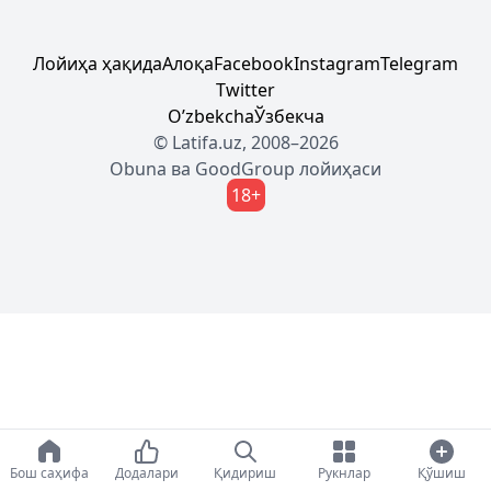
Лойиҳа ҳақида
Алоқа
Facebook
Instagram
Telegram
Twitter
Oʼzbekcha
Ўзбекча
© Latifa.uz, 2008–2026
Obuna
ва
GoodGroup
лойиҳаси
18+
Бош саҳифа
Додалари
Қидириш
Рукнлар
Қўшиш