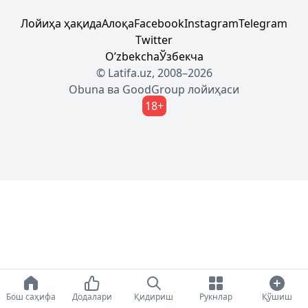
Лойиҳа ҳақида
Алоқа
Facebook
Instagram
Telegram
Twitter
Oʼzbekcha
Ўзбекча
© Latifa.uz, 2008–2026
Obuna
ва
GoodGroup
лойиҳаси
18+
Бош саҳифа
Додалари
Қидириш
Рукнлар
Қўшиш