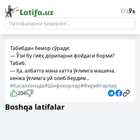
O'z
Ўз
Табибдан бемор сўради:
— Ўзи бу гиёҳ дориларни фойдаси борми?
Табиб:
— Ҳа, албатта мана катта ўғлимга машина,
кенжа ўғлимга уй олиб бердим...
#Касалхонада
#Шифокорлар
#Фирибгарлар
204
Boshqa latifalar