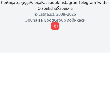
Лойиҳа ҳақида
Алоқа
Facebook
Instagram
Telegram
Twitter
Oʼzbekcha
Ўзбекча
© Latifa.uz, 2008–2026
Obuna
ва
GoodGroup
лойиҳаси
18+