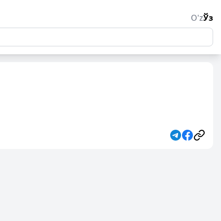
O'z
Ўз