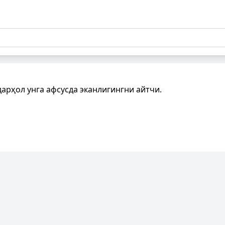
арҳол унга афсусда эканлигингни айтчи.