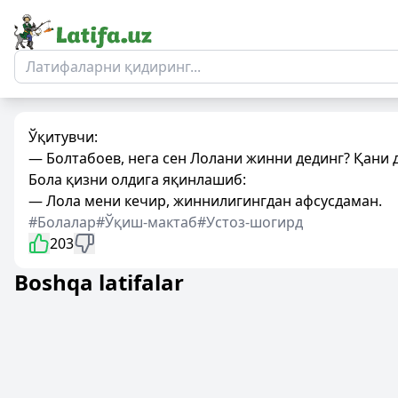
Ўқитувчи:
— Болтабоев, нега сен Лолани жинни дединг? Қани д
Бола қизни олдига яқинлашиб:
— Лола мени кечир, жиннилигингдан афсусдаман.
#Болалар
#Ўқиш-мактаб
#Устоз-шогирд
203
Boshqa latifalar