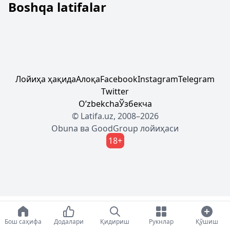
Boshqa latifalar
Лойиҳа ҳақида
Алоқа
Facebook
Instagram
Telegram
Twitter
Oʼzbekcha
Ўзбекча
© Latifa.uz, 2008–2026
Obuna
ва
GoodGroup
лойиҳаси
18+
Бош саҳифа
Додалари
Қидириш
Рукнлар
Қўшиш