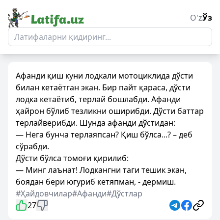
O'z
Ўз
Афанди қиш куни лодкали мотоциклида дўсти
билан кетаётган экан. Бир пайт қараса, дўсти
лодка кетаётиб, терлай бошлабди. Афанди
ҳайрон бўлиб тезликни оширибди. Дўсти баттар
терлайверибди. Шунда афанди дўстидан:
— Нега бунча терлаяпсан? Қиш бўлса...? – деб
сўрабди.
Дўсти бўлса томоғи қирилиб:
— Минг лаънат! Лодкангни таги тешик экан,
боядан бери югуриб кетяпман, - дермиш.
#Ҳайдовчилар
#Афанди
#Дўстлар
27