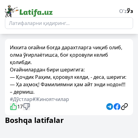
O'z
Ўз
Иккита оғайни боғда дарахтларга чиқиб олиб,
олма ўғирлаётишса, боғ қоровули келиб
қолибди.
Оғайнилардан бири шеригига:
— Қочдик Раҳим, қоровул келди, - деса, шериги:
— Ҳа аҳмоқ! Фамилиямни ҳам айт энди нодон!!!
– дермиш.
#Дўстлар
#Жиноятчилар
17
Boshqa latifalar