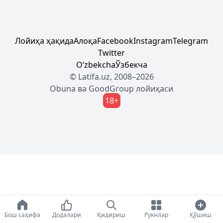
Лойиҳа ҳақида
Алоқа
Facebook
Instagram
Telegram
Twitter
Oʼzbekcha
Ўзбекча
© Latifa.uz, 2008–2026
Obuna
ва
GoodGroup
лойиҳаси
18+
Бош саҳифа
Додалари
Қидириш
Рукнлар
Қўшиш