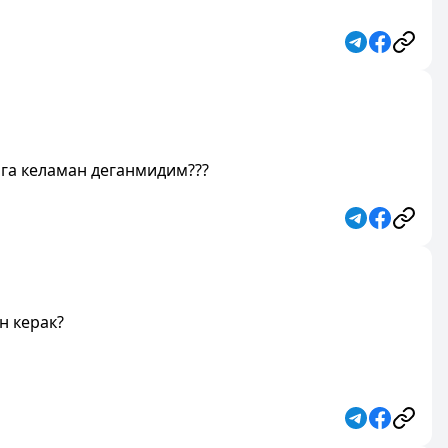
йга келаман деганмидим???
н керак?