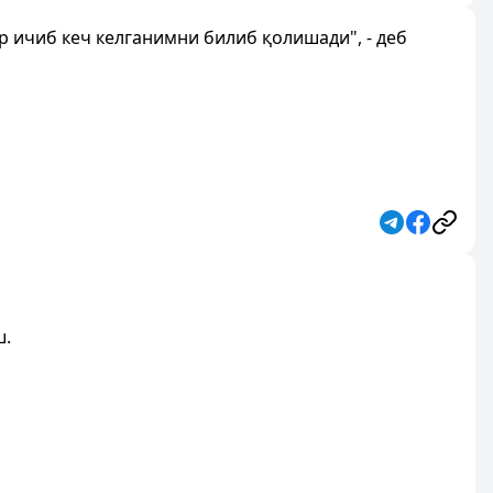
лар ичиб кеч келганимни билиб қолишади", - деб
ш.