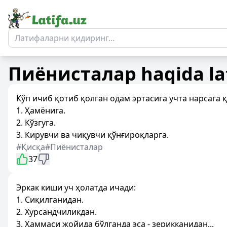
Пиёнисталар
haqida la
Кўп ичиб қотиб қолган одам эртасига учта нарсага 
1. Ҳамёнига.
2. Кўзгуга.
3. Кирувчи ва чиқувчи қўнғироқларга.
#Қисқа
#Пиёнисталар
37
Эркак киши уч ҳолатда ичади:
1. Сиқилганидан.
2. Хурсандчиликдан.
3. Ҳаммаси жойида бўлганда эса - зерикканидан...