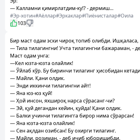
Эр:
— Калламни қимирлатдим-ку!? - дермиш...
#Эр-хотин
#Аёллар
#Эркаклар
#Пиёнисталар
#Оила
103
Бир маст одам эски чироқ топиб олибди. Ишқаласа,
— Тила тилагингни! Учта тилагингни бажараман, - д
Маст одам унга:
—Кел юзта-юзта олайлик!
— Ўйлаб кўр. Бу биринчи тилагинг ҳисобидан кетади
— Майли. Қани олдик.
— Энди иккинчи тилагингни айт!
— Яна юз-юз қуй!
— Ҳой инсон, яхшироқ нарса сўрасанг-чи?
— Эй, қуй дегандан кейин, қуйда! Қани олдик.
— Балки учинчи тилагингга бирор нима сўрарсан!
— Яна юзта-юзта олайлик!
— Сен ақлдан озибсан! Бу охирги тилагинг.
— Майли, розиман, - деб ичиб юборишибди.