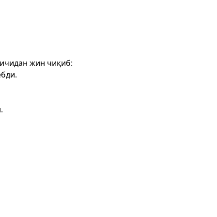
 ичидан жин чиқиб:
ебди.
.