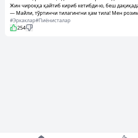
Жин чироққа қайтиб кириб кетибди-ю, беш дақиқада
— Майли, тўртинчи тилагингни ҳам тила! Мен розим
#Эркаклар
#Пиёнисталар
254