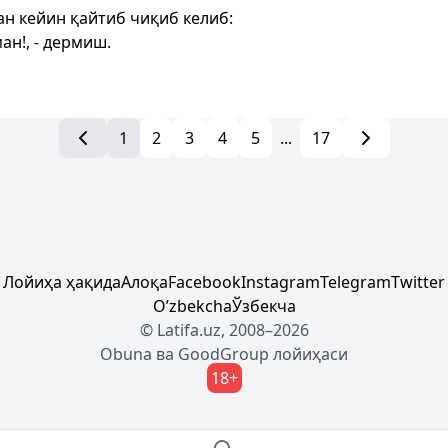
н кейин қайтиб чиқиб келиб:
ан!, - дермиш.
1
2
3
4
5
...
17
Лойиҳа ҳақида
Алоқа
Facebook
Instagram
Telegram
Twitter
Oʼzbekcha
Ўзбекча
© Latifa.uz, 2008–2026
Obuna
ва
GoodGroup
лойиҳаси
18+