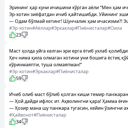
Эрининг ҳар куни ичишини кўрган аёли “Мен ҳам ич
Эр-хотин зиёфатдан ичиб қайтишибди. Уйининг эшиги
— Одам бўлмай кетинг! Шунчалик ҳам ичасизми?! Э
#Эр-хотин
#Аёллар
#Эркаклар
#Пиёнисталар
#Оила
23
Маст ҳолда уйга келган эри ерга ётиб ухлаб қолибди
Ҳеч нима қила олмаган хотини уни бошига ёстиқ қўй
кўринмаяпти, туша олмаяпман!”
#Эр-хотин
#Эркаклар
#Пиёнисталар
59
Ичиб олиб маст бўлиб қолган киши темир панжарани 
— Ҳой дайди ифлос ит. Аҳволингни қара! Ҳамма ёғинг 
— Ҳозир мана шу панжара тугасин, кейин ўзингни а
#Ҳайвонот
#Пиёнисталар
34