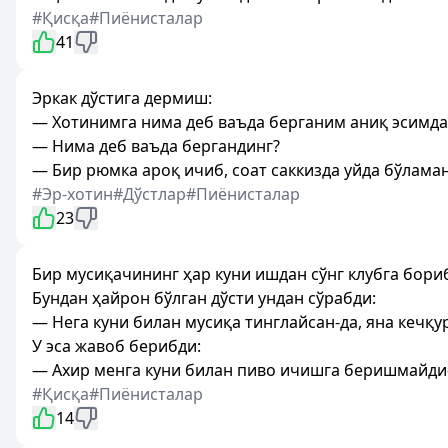
#Қисқа
#Пиёнисталар
41
Эркак дўстига дермиш:
— Хотинимга нима деб ваъда берганим аниқ эсимда
— Нима деб ваъда бергандинг?
— Бир рюмка ароқ ичиб, соат саккизда уйда бўлама
#Эр-хотин
#Дўстлар
#Пиёнисталар
23
Бир мусиқачининг ҳар куни ишдан сўнг клубга бориб
Бундан ҳайрон бўлган дўсти ундан сўрабди:
— Нега куни билан мусиқа тинглайсан-да, яна кечқу
У эса жавоб берибди:
— Ахир менга куни билан пиво ичишга беришмайди-
#Қисқа
#Пиёнисталар
14