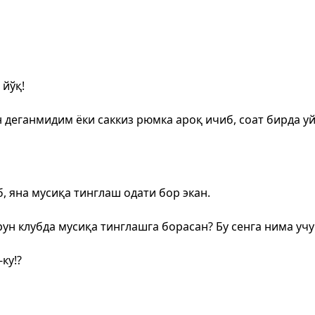
 йўқ!
н деганмидим ёки саккиз рюмка ароқ ичиб, соат бирда у
, яна мусиқа тинглаш одати бор экан.
рун клубда мусиқа тинглашга борасан? Бу сенга нима учу
ку!?