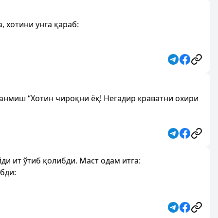
, хотини унга қараб:
тганмиш “Хотин чироқни ёқ! Негадир краватни охири
ди ит ўтиб қолибди. Маст одам итга:
ебди: