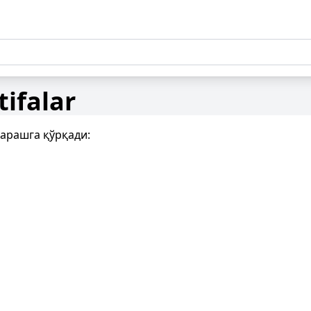
tifalar
қарашга қўрқади: