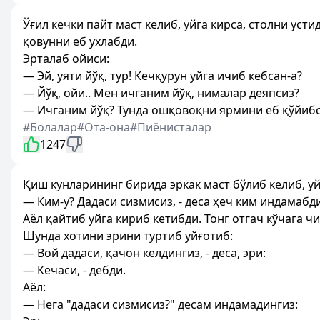
Ўғил кечки пайт маст келиб, уйга кирса, столни уст
қовунни еб ухлабди.
Эрталаб ойиси:
— Эй, уяти йўқ, тур! Кечқурун уйга ичиб кебсан-а?
— Йўқ, ойи.. Мен ичганим йўқ, нималар деяпсиз?
— Ичганим йўқ? Тунда ошқовоқни ярмини еб қўйибса
#Болалар
#Ота-она
#Пиёнисталар
1247
Қиш кунларининг бирида эркак маст бўлиб келиб, у
— Ким-у? Дадаси сизмисиз, - деса ҳеч ким индамабди
Аёл қайтиб уйга кириб кетибди. Тонг отгач кўчага 
Шунда хотини эрини туртиб уйғотиб:
— Вой дадаси, қачон келдингиз, - деса, эри:
— Кечаси, - дебди.
Аёл:
— Нега "дадаси сизмисиз?" десам индамадингиз: