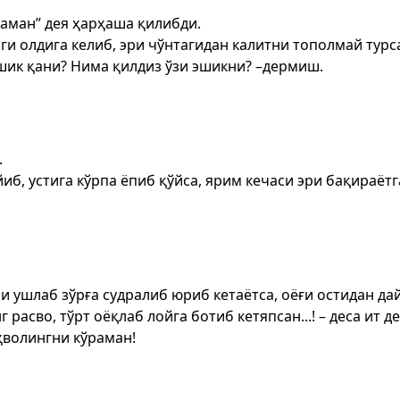
аман” дея ҳарҳаша қилибди.
 олдига келиб, эри чўнтагидан калитни тополмай турса
шик қани? Нима қилдиз ўзи эшикни? –дермиш.
.
иб, устига кўрпа ёпиб қўйса, ярим кечаси эри бақираё
ушлаб зўрға судралиб юриб кетаётса, оёғи остидан дай
расво, тўрт оёқлаб лойга ботиб кетяпсан...! – деса ит д
ҳволингни кўраман!