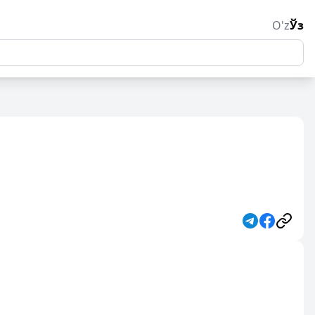
O'z
Ўз