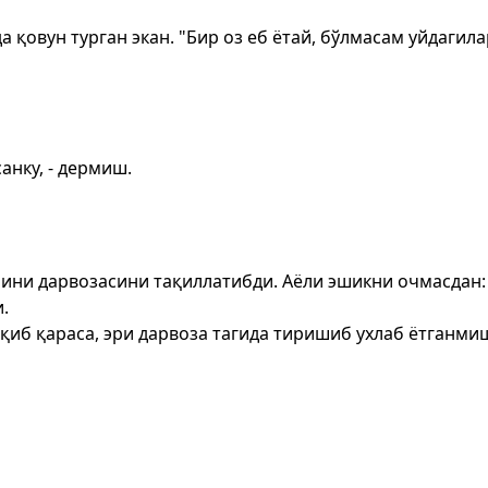
ида қовун турган экан. "Бир оз еб ётай, бўлмасам уйдаги
нку, - дермиш.
йини дарвозасини тақиллатибди. Аёли эшикни очмасдан:
.
чиқиб қараса, эри дарвоза тагида тиришиб ухлаб ётганми